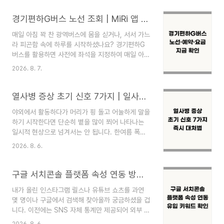
란 쉽지 않은 일입니다. 서울특별시평생교육진흥원
발표 자료에 따르면, 이번 2학기에는 총 192개에
경기편하G버스 노선 조회 | MiRi 앱 예약 방법, 위약금 총정리
달하는 다채로운 강좌가 4개 캠퍼스에 개설되어 운
매일 아침 꽉 찬 광역버스에 몸을 싣거나, 서서 가느
영됩니다. 알짜배기 교육을 놓치지 않도록 주요 신
라 피곤함 속에 하루를 시작하셨나요? 경기편하G
청 일정부터 5060세대 맞춤 추천 강좌, 학습비 할
버스를 활용하면 사전에 좌석을 지정하여 매일 아침
인 혜택까지 핵심만 깔끔하게 정리해 드립니
서서 가는 불편 없이 편안하게 출퇴근할 수 있습니
다.2026 서울시민대학 2학기 수강신청은 언제부터
2026. 8. 7.
다. 경기도 발표에 따르면, 중간 정차지를 4~6개로
시작하나요?2026 서울시민대학 2학기 1차 수강신
줄여 빠르고 편안한 이동을 돕는 경기도형 맞춤 좌
청은 8월 11일(화) 오전 9시 30분부터 서울시평생
석예약 서비스를 제공하고 있습니다.경기편하G버
열사병 증상 초기 신호 7가지 | 일사병 차이 | 응급처치 대처법
학습포털을 통해 선..
스 현재 운행 노선은 어디서 확인하나요?경기도 발
야외에서 활동하다가 머리가 핑 돌고 어눌하게 말을
표 기준으로 2026년 7월 말 현재 수원, 용인, 화
하기 시작한다면 단순히 볕을 많이 쬐어 나타나는
성, 부천, 의정부 등 12개 시군에서 총 24개 노선이
일시적 현상으로 넘겨서는 안 됩니다. 한여름 폭염
운행되고 있거나 개통을 앞두고 있습니다. 서울 강
속에서 몸속 체온 조절 기능이 마비되어 발생하는
남, 잠실, 판교 등 4060 세대가 자주 이동하는 서
2026. 8. 6.
열사병 증상은 초기 골든타임을 놓칠 경우 목숨을
울 주요 업무 지구와 경기도 신도시를 빠르게 연결
위협하는 매우 위험한 응급 질환입니다. 자녀나 연
해 주는 것이 특징입니다.지역노선명운행 구간차량
로한 부모님의 건강을 지키기 위해 반드시 기억해야
구글 서치콘솔 플랫폼 속성 연동 방법 | SNS 검색 유입 분석 | 인스타 유튜브 틱톡 노출 확인
대수운행 횟..
할 주요 이상 징후와 현장 대처 수칙을 체계적으로
내가 올린 인스타그램 릴스나 유튜브 쇼츠를 과연
정리해 드립니다.열사병 증상, 몸이 보내는 7가지
몇 명이나 구글에서 검색해 찾아올까 궁금하셨을 겁
위험 신호는 무엇인가요?체온이 40도 이상으로 치
니다. 이전에는 SNS 자체 통계만 제공되어 외부 구
솟으며 의식이 흐려지고 땀이 배출되지 않는 건조한
글 검색 유입 경로를 도무지 알 수 없었습니다. 하지
피부 상태를 포함해, 아래 정리된 7가지 징후가 대
2026. 8. 6.