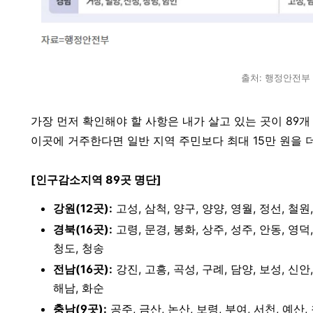
출처: 행정안전부
가장 먼저 확인해야 할 사항은 내가 살고 있는 곳이 8
이곳에 거주한다면 일반 지역 주민보다 최대 15만 원을 더
[인구감소지역 89곳 명단]
강원(12곳):
고성, 삼척, 양구, 양양, 영월, 정선, 철원,
경북(16곳):
고령, 문경, 봉화, 상주, 성주, 안동, 영덕,
청도, 청송
전남(16곳):
강진, 고흥, 곡성, 구례, 담양, 보성, 신안,
해남, 화순
충남(9곳):
공주, 금산, 논산, 보령, 부여, 서천, 예산,