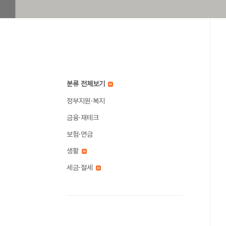
분류 전체보기
정부지원·복지
금융·재테크
보험·연금
생활
세금·절세